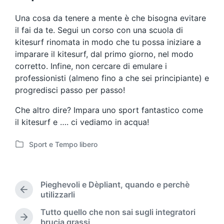
Una cosa da tenere a mente è che bisogna evitare
il fai da te. Segui un corso con una scuola di
kitesurf rinomata in modo che tu possa iniziare a
imparare il kitesurf, dal primo giorno, nel modo
corretto. Infine, non cercare di emulare i
professionisti (almeno fino a che sei principiante) e
progredisci passo per passo!
Che altro dire? Impara uno sport fantastico come
il kitesurf e …. ci vediamo in acqua!
Sport e Tempo libero
P
o
s
t
Pieghevoli e Dèpliant, quando e perchè
e
P
utilizzarli
d
r
Tutto quello che non sai sugli integratori
i
e
N
brucia grassi
n
v