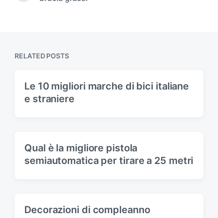
e
i
x
o
t
u
p
s
o
p
s
RELATED POSTS
o
t
s
:
t
Le 10 migliori marche di bici italiane
:
e straniere
Qual è la migliore pistola
semiautomatica per tirare a 25 metri
Decorazioni di compleanno