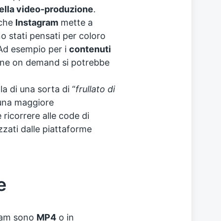
 della video-produzione
.
 che
Instagram
mette a
 stati pensati per coloro
Ad esempio per i
contenuti
ione on demand si potrebbe
a di una sorta di “
frullato di
 una maggiore
ricorrere alle code di
zzati dalle piattaforme
e
gram sono
MP4
o in