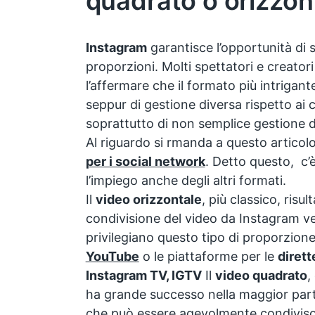
quadrato o orizzon
Instagram
garantisce l’opportunità di s
proporzioni. Molti spettatori e creato
l’affermare che il formato più intrigant
seppur di gestione diversa rispetto ai cl
soprattutto di non semplice gestione 
Al riguardo si rmanda a questo articol
per i social network
. Detto questo, c
l’impiego anche degli altri formati.
Il
video orizzontale
, più classico, risul
condivisione del video da Instagram ve
privilegiano questo tipo di proporzio
YouTube
o le piattaforme per le
dirett
Instagram TV, IGTV
Il
video quadrato
,
ha grande successo nella maggior parte 
che può essere agevolmente condiviso 