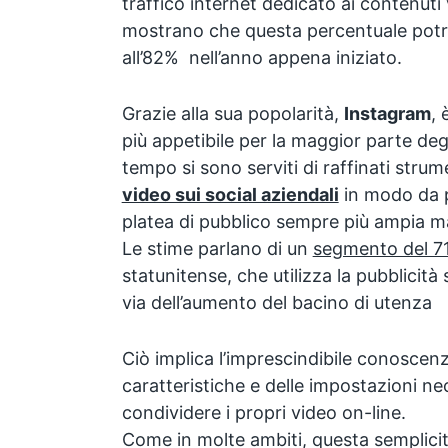
traffico internet dedicato ai contenuti 
mostrano che questa percentuale pot
all’82% nell’anno appena iniziato.
Grazie alla sua popolarità,
Instagram
, 
più appetibile per la maggior parte degli
tempo si sono serviti di raffinati strum
video sui social aziendali
in modo da 
platea di pubblico sempre più ampia ma
Le stime parlano di un
segmento del 7
statunitense, che utilizza la pubblicit
via dell’aumento del bacino di utenza
Ciò implica l’imprescindibile conoscen
caratteristiche e delle impostazioni ne
condividere i propri video on-line.
Come in molte ambiti, questa semplici