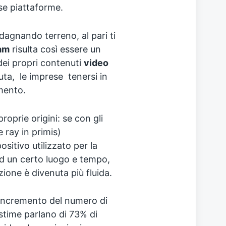
rse piattaforme.
agnando terreno, al pari ti
am
risulta così essere un
dei propri contenuti
video
uta, le imprese tenersi in
imento.
oprie origini: se con gli
e ray in primis)
ositivo utilizzato per la
 ad un certo luogo e tempo,
zione è divenuta più fluida.
incremento del numero di
 stime parlano di 73% di