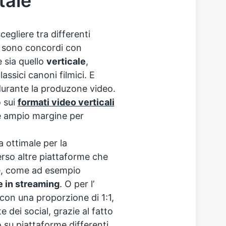
tale
cegliere tra differenti
ri sono concordi con
e sia quello
verticale
,
assici canoni filmici. E
durante la produzone video.
o sui
formati video verticali
’è ampio margine per
ta ottimale per la
rso altre piattaforme che
ne, come ad esempio
e in streaming
. O per l’
 con una proporzione di 1:1,
dei social, grazie al fatto
su piattaforme differenti