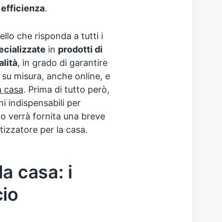
 efficienza
.
llo che risponda a tutti i
ecializzate
in
prodotti di
alità
, in grado di garantire
i su misura, anche online, e
a casa
. Prima di tutto però,
i indispensabili per
olo verrà fornita una breve
tizzatore per la casa.
a casa: i
cio