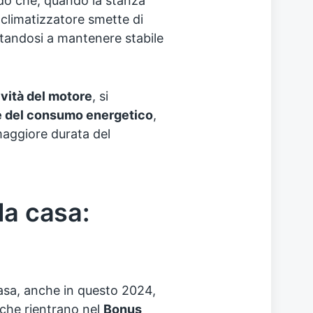
do che, quando la stanza
 climatizzatore smette di
itandosi a mantenere stabile
vità del motore
, si
e del consumo energetico
,
maggiore durata del
la casa:
casa, anche in questo 2024,
, che rientrano nel
Bonus