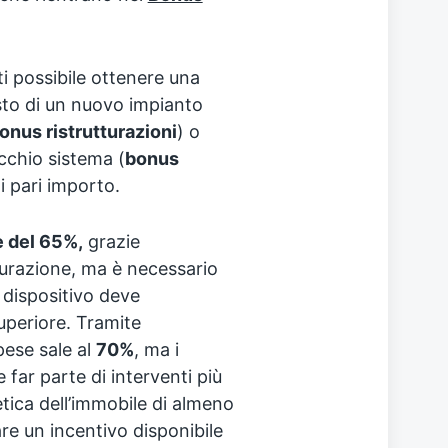
tti possibile ottenere una
isto di un nuovo impianto
onus ristrutturazioni
) o
cchio sistema (
bonus
i pari importo.
e del 65%,
grazie
turazione, ma è necessario
 dispositivo deve
uperiore. Tramite
spese sale al
70%
, ma i
far parte di interventi più
tica dell’immobile di almeno
are un incentivo disponibile