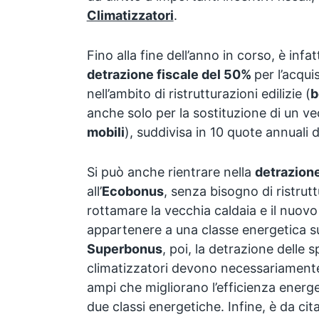
Climatizzatori
.
Fino alla fine dell’anno in corso, è infa
detrazione fiscale del 50%
per l’acqu
nell’ambito di ristrutturazioni edilizie (
b
anche solo per la sostituzione di un ve
mobili
), suddivisa in 10 quote annuali d
Si può anche rientrare nella
detrazion
all’
Ecobonus
, senza bisogno di ristrut
rottamare la vecchia caldaia e il nuovo
appartenere a una classe energetica s
Superbonus
, poi, la detrazione delle 
climatizzatori devono necessariamente 
ampi che migliorano l’efficienza energe
due classi energetiche. Infine, è da cit