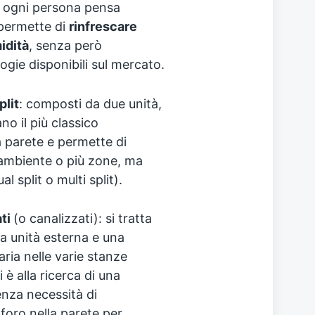
si ogni persona pensa
permette di
rinfrescare
idità
, senza però
ogie disponibili sul mercato.
plit
: composti da due unità,
o il più classico
la parete e permette di
ambiente o più zone, ma
l split o multi split).
ati
(o canalizzati): si tratta
la unità esterna e una
aria nelle varie stanze
 è alla ricerca di una
enza necessità di
 foro nella parete per