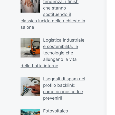
tendenza: i finish
che stanno
sostituendo il
classico lucido nelle richieste in
salone
Logistica industriale
e sostenibilità: le
tecnologie che
allungano la vita
delle flotte interne
I segnali di spam nel
profilo backlink:
come riconoscerli e
prevenirli
Fotovoltaico