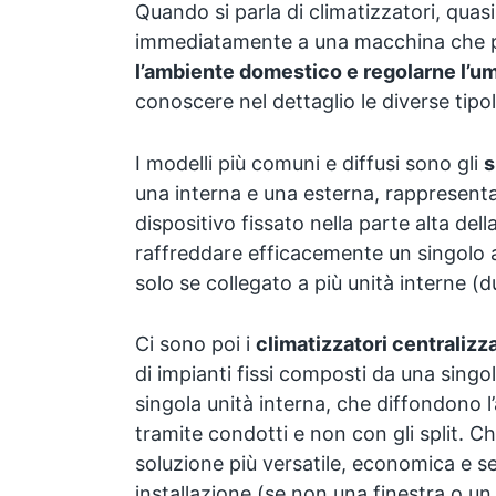
Quando si parla di climatizzatori, qua
immediatamente a una macchina che 
l’ambiente domestico e regolarne l’um
conoscere nel dettaglio le diverse tipol
I modelli più comuni e diffusi sono gli
s
una interna e una esterna, rappresentan
dispositivo fissato nella parte alta del
raffreddare efficacemente un singolo 
solo se collegato a più unità interne (dua
Ci sono poi i
climatizzatori centralizz
di impianti fissi composti da una singo
singola unità interna, che diffondono l’
tramite condotti e non con gli split. Chi
soluzione più versatile, economica e s
installazione (se non una finestra o un