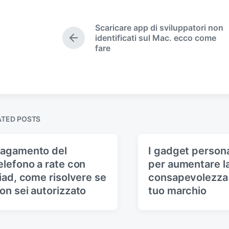
t
e
Scaricare app di sviluppatori non
d
identificati sul Mac. ecco come
P
i
fare
r
n
e
v
i
o
u
s
ATED POSTS
p
o
s
agamento del
I gadget persona
t
elefono a rate con
per aumentare l
:
liad, come risolvere se
consapevolezza
on sei autorizzato
tuo marchio