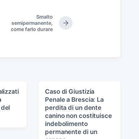
Smalto
semipermanente,
N
come farlo durare
e
x
t
p
o
s
t
:
lizzati
Caso di Giustizia
a
Penale a Brescia: La
 del
perdita di un dente
canino non costituisce
indebolimento
permanente di un