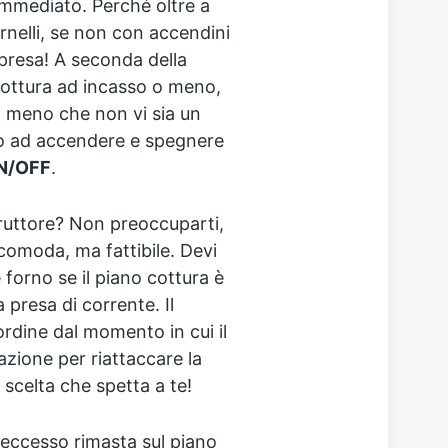
mmediato. Perché oltre a
rnelli, se non con accendini
 presa! A seconda della
o cottura ad incasso o meno,
a meno che non vi sia un
io ad accendere e spegnere
N/OFF
.
ruttore? Non preoccuparti,
comoda, ma fattibile. Devi
 forno se il piano cottura è
a presa di corrente. Il
ordine dal momento in cui il
azione per riattaccare la
scelta che spetta a te!
n eccesso rimasta sul piano