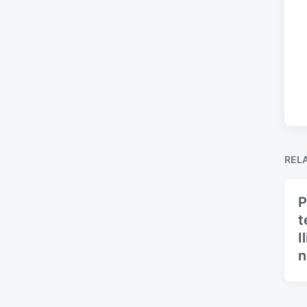
REL
P
t
I
n