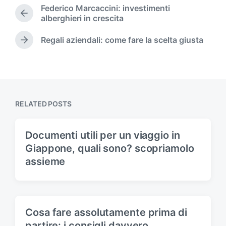
t
Federico Marcaccini: investimenti
e
P
alberghieri in crescita
d
r
i
e
Regali aziendali: come fare la scelta giusta
N
n
v
e
i
x
o
t
u
p
s
o
p
RELATED POSTS
s
o
t
s
:
t
Documenti utili per un viaggio in
:
Giappone, quali sono? scopriamolo
assieme
Cosa fare assolutamente prima di
partire: i consigli davvero