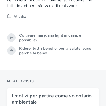
nel rispetto di quel comune senso di quiete che
tutti dovrebbero sforzarsi di realizzare.
Attualità
P
o
s
t
Coltivare marijuana light in casa: è
e
P
possibile?
d
r
Ridere, tutti i benefici per la salute: ecco
i
e
N
perché fa bene!
n
v
e
i
x
o
t
u
p
s
o
p
s
RELATED POSTS
o
t
s
:
t
I motivi per partire come volontario
:
ambientale