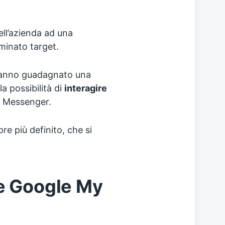
ell’azienda ad una
minato target.
hanno guadagnato una
a possibilità di
interagire
di Messenger.
e più definito, che si
i e Google My