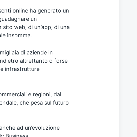
esenti online ha generato un
a guadagnare un
 sito web, di un’app, di una
tale insomma.
gliaia di aziende in
dietro altrettanto o forse
le infrastrutture
ommerciali e regioni, dal
iendale, che pesa sul futuro
 anche ad un’evoluzione
My Business.