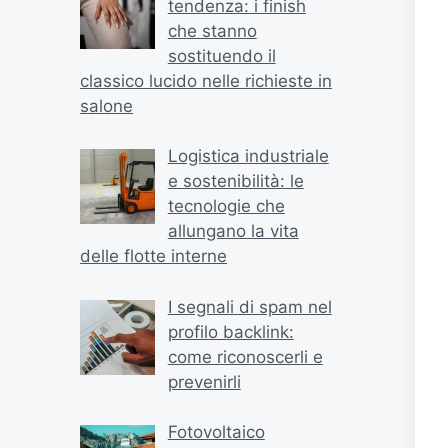
tendenza: i finish
che stanno
sostituendo il
classico lucido nelle richieste in
salone
Logistica industriale
e sostenibilità: le
tecnologie che
allungano la vita
delle flotte interne
I segnali di spam nel
profilo backlink:
come riconoscerli e
prevenirli
Fotovoltaico