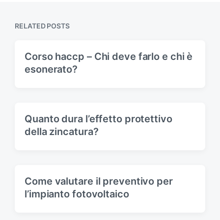
p
s
o
p
s
RELATED POSTS
o
t
s
:
t
Corso haccp – Chi deve farlo e chi è
:
esonerato?
Quanto dura l’effetto protettivo
della zincatura?
Come valutare il preventivo per
l’impianto fotovoltaico