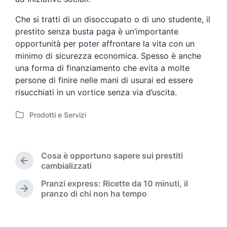
Che si tratti di un disoccupato o di uno studente, il
prestito senza busta paga è un’importante
opportunità per poter affrontare la vita con un
minimo di sicurezza economica. Spesso è anche
una forma di finanziamento che evita a molte
persone di finire nelle mani di usurai ed essere
risucchiati in un vortice senza via d’uscita.
Prodotti e Servizi
P
o
s
t
Cosa è opportuno sapere sui prestiti
e
P
cambializzati
d
r
Pranzi express: Ricette da 10 minuti, il
i
e
N
pranzo di chi non ha tempo
n
v
e
i
x
o
t
u