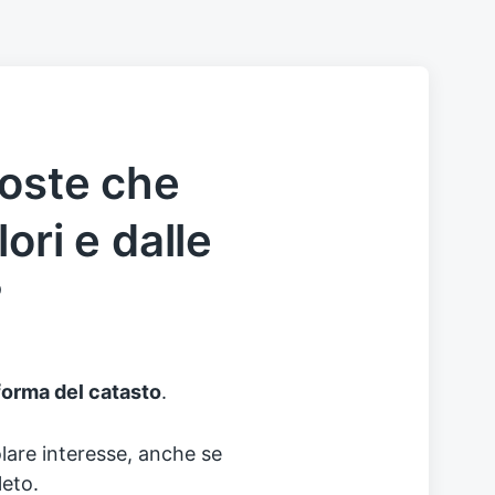
poste che
ori e dalle
?
forma del catasto
.
lare interesse, anche se
eto.