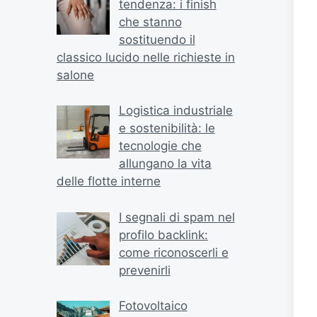
tendenza: i finish
che stanno
sostituendo il
classico lucido nelle richieste in
salone
Logistica industriale
e sostenibilità: le
tecnologie che
allungano la vita
delle flotte interne
I segnali di spam nel
profilo backlink:
come riconoscerli e
prevenirli
Fotovoltaico