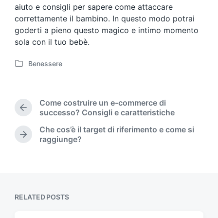
aiuto e consigli per sapere come attaccare
correttamente il bambino. In questo modo potrai
goderti a pieno questo magico e intimo momento
sola con il tuo bebè.
Benessere
P
o
s
t
Come costruire un e-commerce di
e
P
successo? Consigli e caratteristiche
d
r
Che cos’è il target di riferimento e come si
i
e
N
raggiunge?
n
v
e
i
x
o
t
u
p
s
o
p
s
RELATED POSTS
o
t
s
: