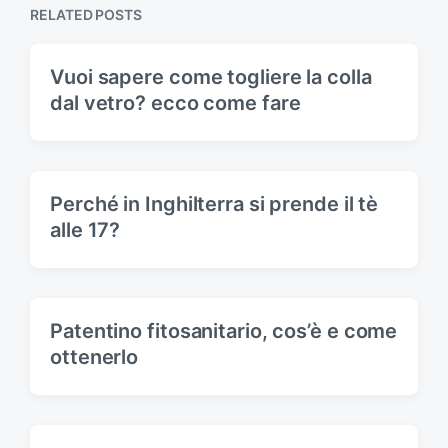
s
RELATED POSTS
o
t
s
:
t
Vuoi sapere come togliere la colla
:
dal vetro? ecco come fare
Perché in Inghilterra si prende il tè
alle 17?
Patentino fitosanitario, cos’è e come
ottenerlo