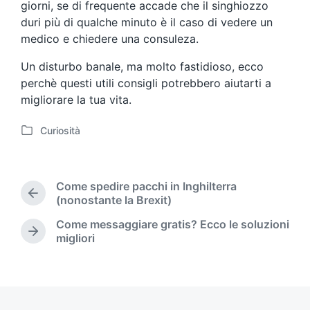
giorni, se di frequente accade che il singhiozzo
duri più di qualche minuto è il caso di vedere un
medico e chiedere una consuleza.
Un disturbo banale, ma molto fastidioso, ecco
perchè questi utili consigli potrebbero aiutarti a
migliorare la tua vita.
Curiosità
P
o
s
t
Come spedire pacchi in Inghilterra
e
P
(nonostante la Brexit)
d
r
Come messaggiare gratis? Ecco le soluzioni
i
e
N
migliori
n
v
e
i
x
o
t
u
p
s
o
p