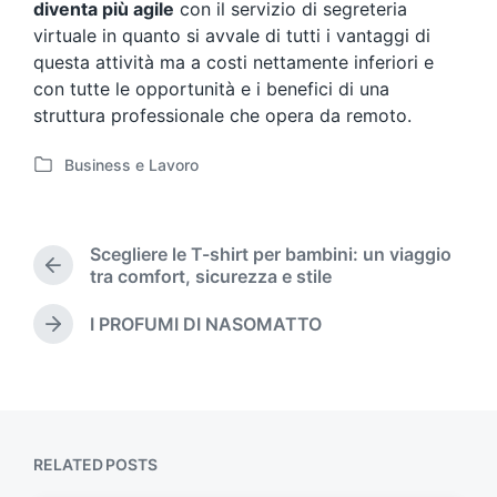
diventa più agile
con il servizio di segreteria
virtuale in quanto si avvale di tutti i vantaggi di
questa attività ma a costi nettamente inferiori e
con tutte le opportunità e i benefici di una
struttura professionale che opera da remoto.
Business e Lavoro
P
o
s
t
Scegliere le T-shirt per bambini: un viaggio
e
P
tra comfort, sicurezza e stile
d
r
i
e
I PROFUMI DI NASOMATTO
N
n
v
e
i
x
o
t
u
p
s
o
p
RELATED POSTS
s
o
t
s