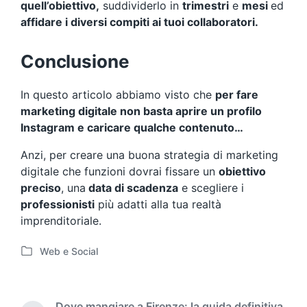
quell’obiettivo,
suddividerlo in
trimestri
e
mesi
ed
affidare i diversi compiti ai tuoi collaboratori.
Conclusione
In questo articolo abbiamo visto che
per fare
marketing digitale non basta aprire un profilo
Instagram e caricare qualche contenuto…
Anzi, per creare una buona strategia di marketing
digitale che funzioni dovrai fissare un
obiettivo
preciso
, una
data di scadenza
e scegliere i
professionisti
più adatti alla tua realtà
imprenditoriale.
Web e Social
P
o
s
t
Dove mangiare a Firenze: la guida definitiva