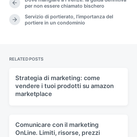
e
P
per non essere chiamato bischero
d
r
Servizio di portierato, l’importanza del
i
e
N
portiere in un condominio
n
v
e
i
x
o
t
u
p
s
o
p
s
RELATED POSTS
o
t
s
:
t
Strategia di marketing: come
:
vendere i tuoi prodotti su amazon
marketplace
Comunicare con il marketing
OnLine. Limiti, risorse, prezzi