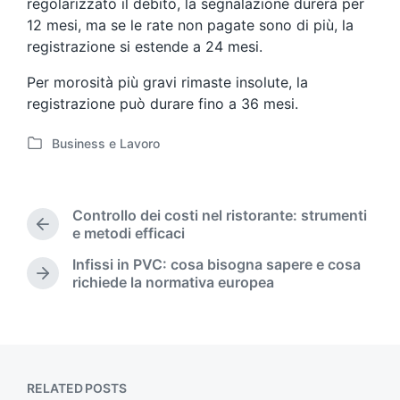
regolarizzato il debito, la segnalazione durerà per
12 mesi, ma se le rate non pagate sono di più, la
registrazione si estende a 24 mesi.
Per morosità più gravi rimaste insolute, la
registrazione può durare fino a 36 mesi.
Business e Lavoro
P
o
s
t
Controllo dei costi nel ristorante: strumenti
e
P
e metodi efficaci
d
r
Infissi in PVC: cosa bisogna sapere e cosa
i
e
N
richiede la normativa europea
n
v
e
i
x
o
t
u
p
s
o
p
s
RELATED POSTS
o