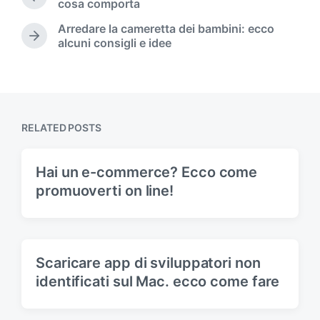
P
cosa comporta
d
r
Arredare la cameretta dei bambini: ecco
i
e
N
alcuni consigli e idee
n
v
e
i
x
o
t
u
p
s
o
p
s
RELATED POSTS
o
t
s
:
t
Hai un e-commerce? Ecco come
:
promuoverti on line!
Scaricare app di sviluppatori non
identificati sul Mac. ecco come fare