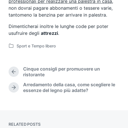
professionali per realizzare una palestra in casa
,
non dovrai pagare abbonamenti o tessere varie,
tantomeno la benzina per arrivare in palestra.
Dimenticherai inoltre le lunghe code per poter
usufruire degli
attrezzi
.
Sport e Tempo libero
P
o
s
t
Cinque consigli per promuovere un
e
P
ristorante
d
r
Arredamento della casa, come scegliere le
i
e
N
essenze del legno più adatte?
n
v
e
i
x
o
t
u
p
s
o
p
s
RELATED POSTS
o