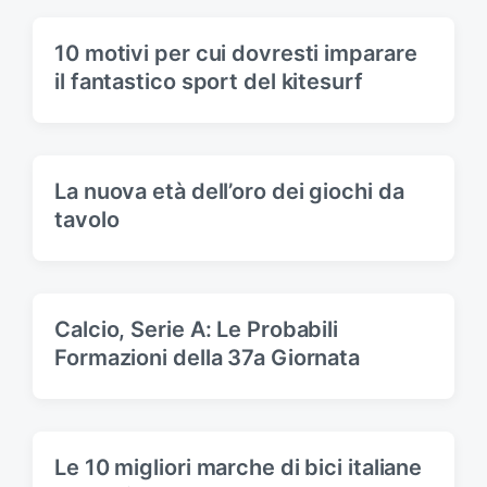
t
s
:
t
10 motivi per cui dovresti imparare
:
il fantastico sport del kitesurf
La nuova età dell’oro dei giochi da
tavolo
Calcio, Serie A: Le Probabili
Formazioni della 37a Giornata
Le 10 migliori marche di bici italiane