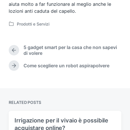
aiuta molto a far funzionare al meglio anche le
lozioni anti caduta del capello.
Prodotti e Servizi
P
o
s
t
5 gadget smart per la casa che non sapevi
e
P
di volere
d
r
i
e
Come scegliere un robot aspirapolvere
N
n
v
e
i
x
o
t
u
p
s
o
p
RELATED POSTS
s
o
t
s
:
t
Irrigazione per il vivaio è possibile
:
acquistare online?