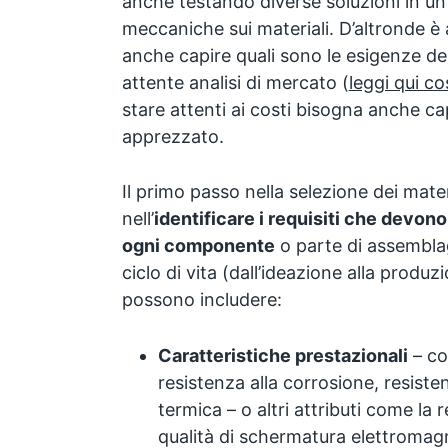
anche testando diverse soluzioni in un
meccaniche sui materiali. D’altronde 
anche capire quali sono le esigenze del
attente analisi di mercato (
leggi qui c
stare attenti ai costi bisogna anche ca
apprezzato.
Il primo passo nella selezione dei mater
nell’
identificare i requisiti che devon
ogni componente
o parte di assemblagg
ciclo di vita (dall’ideazione alla produzi
possono includere:
Caratteristiche prestazionali
– co
resistenza alla corrosione, resiste
termica – o altri attributi come la r
qualità di schermatura elettromag