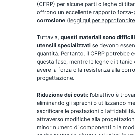
(CFRP) per alcune parti o leghe di titan
offrono un eccellente rapporto forza
corrosione
(
leggi qui per approfondire
Tuttavia,
questi materiali sono difficil
utensili specializzati
se devono essere
quantità. Pertanto, il CFRP potrebbe 
questa fase, mentre le leghe di titanio
avere la forza o la resistenza alla corr
progettazione.
Riduzione dei costi
: l’obiettivo è trova
eliminando gli sprechi o utilizzando m
sacrificare le prestazioni o l’affidabili
attraverso modifiche alla progettazione
minor numero di componenti o la modif