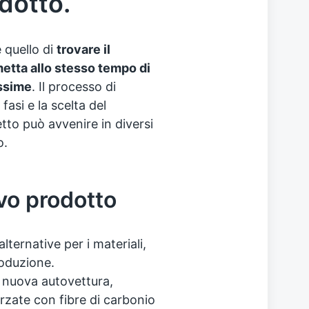
dotto.
è quello di
trovare il
etta allo stesso tempo di
assime
. Il processo di
fasi e la scelta del
tto può avvenire in diversi
o.
vo prodotto
ternative per i materiali,
roduzione.
 nuova autovettura,
orzate con fibre di carbonio