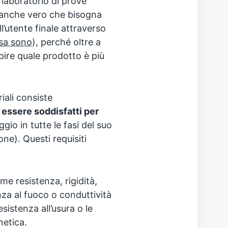
 laboratorio di prove
è anche vero che bisogna
l’utente finale attraverso
osa sono
), perché oltre a
pire quale prodotto è più
iali consiste
o essere soddisfatti per
io in tutte le fasi del suo
one). Questi requisiti
me resistenza, rigidità,
nza al fuoco o conduttività
esistenza all’usura o le
netica.