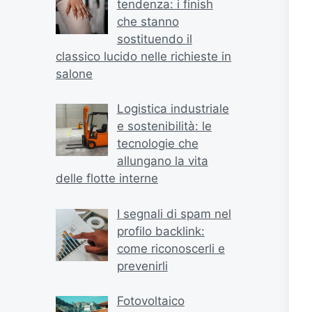
tendenza: i finish
che stanno
sostituendo il
classico lucido nelle richieste in
salone
Logistica industriale
e sostenibilità: le
tecnologie che
allungano la vita
delle flotte interne
I segnali di spam nel
profilo backlink:
come riconoscerli e
prevenirli
Fotovoltaico