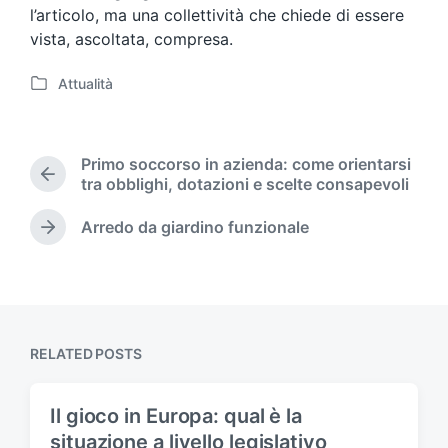
l’articolo, ma una collettività che chiede di essere
vista, ascoltata, compresa.
Attualità
P
o
s
t
Primo soccorso in azienda: come orientarsi
e
P
tra obblighi, dotazioni e scelte consapevoli
d
r
i
e
Arredo da giardino funzionale
N
n
v
e
i
x
o
t
u
p
s
o
p
RELATED POSTS
s
o
t
s
:
t
Il gioco in Europa: qual è la
:
situazione a livello legislativo