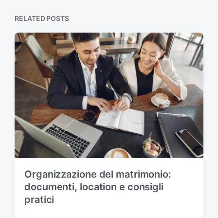
s
o
p
RELATED POSTS
s
o
t
s
:
t
:
Organizzazione del matrimonio:
documenti, location e consigli
pratici