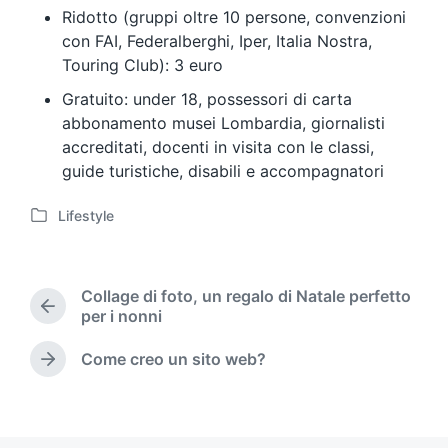
Ridotto (gruppi oltre 10 persone, convenzioni
con FAI, Federalberghi, Iper, Italia Nostra,
Touring Club): 3 euro
Gratuito: under 18, possessori di carta
abbonamento musei Lombardia, giornalisti
accreditati, docenti in visita con le classi,
guide turistiche, disabili e accompagnatori
Lifestyle
P
o
s
t
Collage di foto, un regalo di Natale perfetto
e
P
per i nonni
d
r
i
e
Come creo un sito web?
N
n
v
e
i
x
o
t
u
p