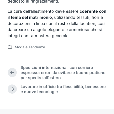
dedicato ai ringraziamenti.
La cura dell’allestimento deve essere
coerente con
il tema del matrimonio
, utilizzando tessuti, fiori e
decorazioni in linea con il resto della location, così
da creare un angolo elegante e armonioso che si
integri con l’atmosfera generale.
Moda e Tendenze
P
o
s
t
Spedizioni internazionali con corriere
e
espresso: errori da evitare e buone pratiche
P
d
per spedire all’estero
r
i
e
Lavorare in ufficio tra flessibilità, benessere
n
v
N
e nuove tecnologie
i
e
o
x
u
t
s
p