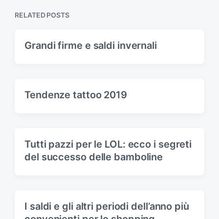
p
o
o
s
RELATED POSTS
s
t
t
:
:
Grandi firme e saldi invernali
Tendenze tattoo 2019
Tutti pazzi per le LOL: ecco i segreti
del successo delle bamboline
I saldi e gli altri periodi dell’anno più