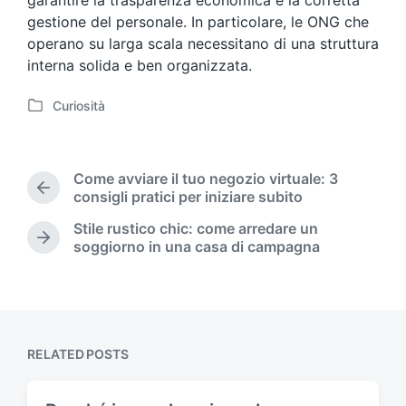
garantire la trasparenza economica e la corretta
gestione del personale. In particolare, le ONG che
operano su larga scala necessitano di una struttura
interna solida e ben organizzata.
Curiosità
P
o
s
t
Come avviare il tuo negozio virtuale: 3
e
P
consigli pratici per iniziare subito
d
r
Stile rustico chic: come arredare un
i
e
N
soggiorno in una casa di campagna
n
v
e
i
x
o
t
u
p
s
o
p
s
RELATED POSTS
o
t
s
:
t