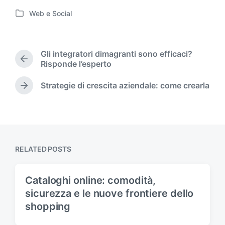
Web e Social
P
o
s
t
Gli integratori dimagranti sono efficaci?
e
P
Risponde l’esperto
d
r
i
e
Strategie di crescita aziendale: come crearla
N
n
v
e
i
x
o
t
u
p
s
o
p
RELATED POSTS
s
o
t
s
:
t
Cataloghi online: comodità,
:
sicurezza e le nuove frontiere dello
shopping