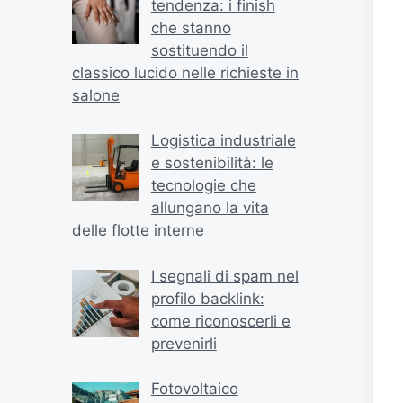
tendenza: i finish
che stanno
sostituendo il
classico lucido nelle richieste in
salone
Logistica industriale
e sostenibilità: le
tecnologie che
allungano la vita
delle flotte interne
I segnali di spam nel
profilo backlink:
come riconoscerli e
prevenirli
Fotovoltaico