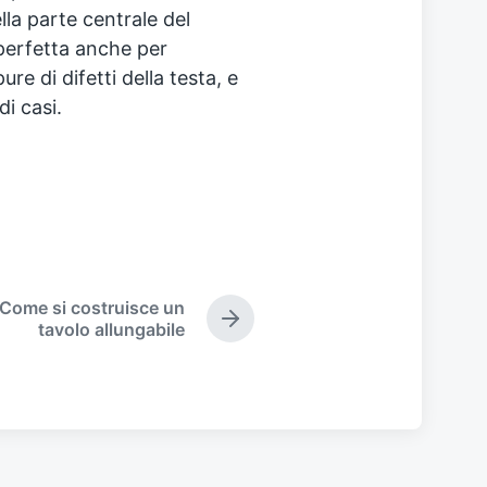
la parte centrale del
 perfetta anche per
re di difetti della testa, e
di casi.
Come si costruisce un
N
tavolo allungabile
e
x
t
p
o
s
t