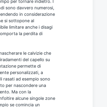
mpo per tornare indietro. I
ndi sono davvero numerosi,
prendendo in considerazione
he si sottopone al
ile limitare anche i disagi
omporta la perdita di
ascherare le calvizie che
iradamenti del capello su
ntazione permette di
ente personalizzati, a
lli rasati ad esempio sono
fetto per nascondere una
mento. Ma con la
nfoltire alcune singole zone
empio se comincia un