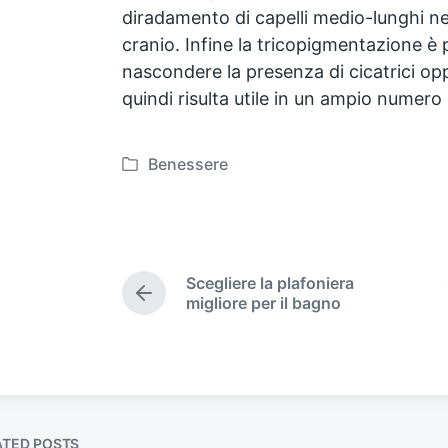
diradamento di capelli medio-lunghi nel
cranio. Infine la tricopigmentazione è
nascondere la presenza di cicatrici oppu
quindi risulta utile in un ampio numero 
Benessere
P
o
s
t
e
Scegliere la plafoniera
d
P
migliore per il bagno
i
r
e
n
v
i
o
u
s
ATED POSTS