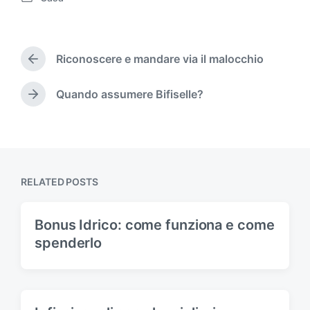
P
o
s
t
Riconoscere e mandare via il malocchio
e
P
d
r
i
e
Quando assumere Bifiselle?
N
v
n
e
i
x
o
t
u
p
s
o
p
RELATED POSTS
s
o
t
s
:
t
Bonus Idrico: come funziona e come
:
spenderlo