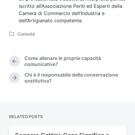
iscritto all’Associazione Periti ed Esperti della
Camera di Commercio dell’Industria e
dell’Artigianato competente.
Curiosità
P
o
s
t
Come allenare le proprie capacità
e
P
comunicative?
d
r
Chi è il responsabile della conservazione
i
e
N
sostitutiva?
n
v
e
i
x
o
t
u
p
s
o
p
s
RELATED POSTS
o
t
s
:
t