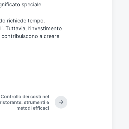
nificato speciale.
redo richiede tempo,
i. Tuttavia, l’investimento
i contribuiscono a creare
Controllo dei costi nel
ristorante: strumenti e
N
metodi efficaci
e
x
t
p