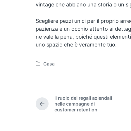
vintage che abbiano una storia o un sig
Scegliere pezzi unici per il proprio ar
pazienza e un occhio attento ai dettagl
ne vale la pena, poiché questi element
uno spazio che è veramente tuo.
Casa
P
o
s
t
e
Il ruolo dei regali aziendali
d
nelle campagne di
P
i
customer retention
r
n
e
v
i