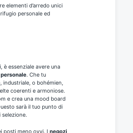
re elementi d’arredo unici
 rifugio personale ed
ci, è essenziale avere una
e personale
. Che tu
 industriale, o bohémien,
celte coerenti e armoniose.
room e crea una mood board
uesto sarà il tuo punto di
i selezione.
ei posti meno ovvi. I
negozi