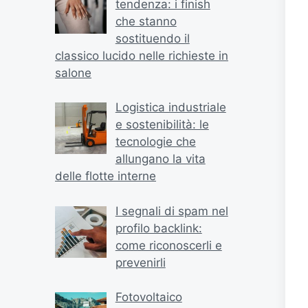
tendenza: i finish
che stanno
sostituendo il
classico lucido nelle richieste in
salone
Logistica industriale
e sostenibilità: le
tecnologie che
allungano la vita
delle flotte interne
I segnali di spam nel
profilo backlink:
come riconoscerli e
prevenirli
Fotovoltaico