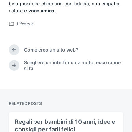
bisognosi che chiamano con fiducia, con empatia,
calore e
voce amica.
Lifestyle
P
o
s
t
Come creo un sito web?
e
P
d
r
Scegliere un interfono da moto: ecco come
i
e
N
si fa
v
n
e
i
x
o
t
u
p
s
o
p
s
RELATED POSTS
o
t
s
:
t
Regali per bambini di 10 anni, idee e
:
consigli per farli felici