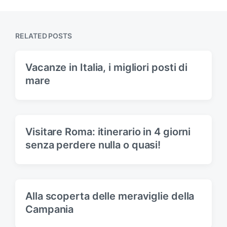
t
u
p
s
o
p
s
RELATED POSTS
o
t
s
:
t
Vacanze in Italia, i migliori posti di
:
mare
Visitare Roma: itinerario in 4 giorni
senza perdere nulla o quasi!
Alla scoperta delle meraviglie della
Campania