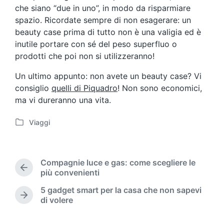
che siano “due in uno”, in modo da risparmiare
spazio. Ricordate sempre di non esagerare: un
beauty case prima di tutto non è una valigia ed è
inutile portare con sé del peso superfluo o
prodotti che poi non si utilizzeranno!
Un ultimo appunto: non avete un beauty case? Vi
consiglio
quelli di Piquadro
! Non sono economici,
ma vi dureranno una vita.
Viaggi
P
o
s
t
Compagnie luce e gas: come scegliere le
e
P
più convenienti
d
r
5 gadget smart per la casa che non sapevi
i
e
N
di volere
n
v
e
i
x
o