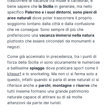
trascorrere le vacanze tra musei e cattedrali, è
bene sapere che
la Sicilia
in generale, ma nello
specifico
Palermo e i suoi dintorni
,
sono pieni di
aree naturali
dove poter trascorrere il proprio
soggiorno lontano dalla città e dalla confusione
che ne consegue. Sono sempre di più che
preferiscono una
vacanza immersi nella natura
piuttosto che essere circondati da monumenti e
negozi.
Come già accennato in precedenza, tra i punti di
forza della Sicilia vi sono sicuramente le numerose
e bellissime
spiagge
dove praticare sport come il
kitesurf
e lo snorkeling. Ma non ci si ferma solo a
questo, infatti quando si parla di aree naturali ci si
riferisce anche a
parchi
,
montagne
e
riserve
che
tutti insieme formano una grande patrimonio
naturale capace di attirare su di sé molte
attenzioni da parte dei turisti.