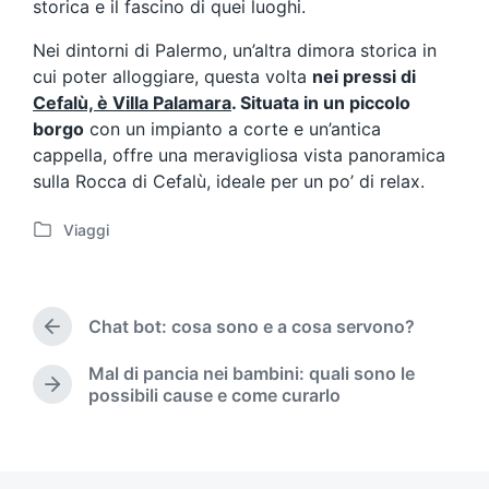
storica e il fascino di quei luoghi.
Nei dintorni di Palermo, un’altra dimora storica in
cui poter alloggiare, questa volta
nei pressi di
Cefalù, è Villa Palamara
. Situata in un piccolo
borgo
con un impianto a corte e un’antica
cappella, offre una meravigliosa vista panoramica
sulla Rocca di Cefalù, ideale per un po’ di relax.
Viaggi
P
o
s
t
Chat bot: cosa sono e a cosa servono?
e
P
d
r
Mal di pancia nei bambini: quali sono le
i
e
N
possibili cause e come curarlo
v
n
e
i
x
o
t
u
p
s