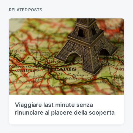
o
p
s
RELATED POSTS
o
t
s
:
t
:
Viaggiare last minute senza
rinunciare al piacere della scoperta