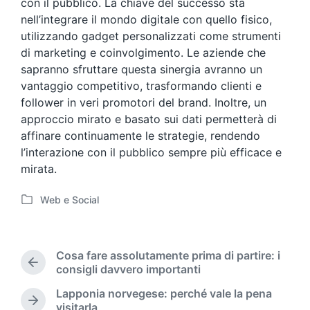
con il pubblico. La chiave del successo sta
nell’integrare il mondo digitale con quello fisico,
utilizzando gadget personalizzati come strumenti
di marketing e coinvolgimento. Le aziende che
sapranno sfruttare questa sinergia avranno un
vantaggio competitivo, trasformando clienti e
follower in veri promotori del brand. Inoltre, un
approccio mirato e basato sui dati permetterà di
affinare continuamente le strategie, rendendo
l’interazione con il pubblico sempre più efficace e
mirata.
Web e Social
P
o
s
t
Cosa fare assolutamente prima di partire: i
e
P
consigli davvero importanti
d
r
Lapponia norvegese: perché vale la pena
i
e
N
visitarla
n
v