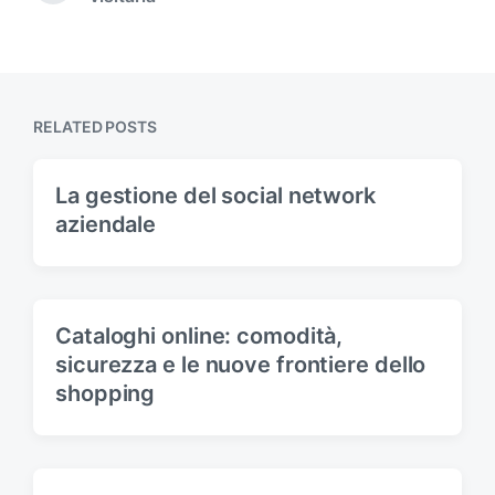
e
i
x
o
t
u
p
s
o
p
s
RELATED POSTS
o
t
s
:
t
La gestione del social network
:
aziendale
Cataloghi online: comodità,
sicurezza e le nuove frontiere dello
shopping