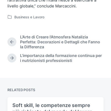
l’attrattiva unica che l’Italia riesce a esercitare a
livello globale,” conclude Marcaccini.
Business e Lavoro
P
o
s
t
L’Arte di Creare l’Atmosfera Natalizia
e
Perfetta: Decorazioni e Dettagli che Fanno
P
d
la Differenza
r
i
e
L’importanza della formazione continua per
n
v
N
i nutrizionisti professionisti
i
e
o
x
u
t
s
p
p
o
o
s
RELATED POSTS
s
t
t
:
:
Soft skill, le competenze sempre