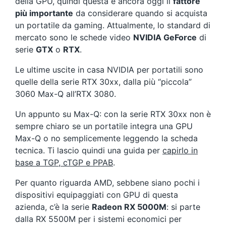
della GPU, quindi questa è ancora oggi il
fattore
più importante
da considerare quando si acquista
un portatile da gaming. Attualmente, lo standard di
mercato sono le schede video
NVIDIA GeForce
di
serie
GTX
o
RTX
.
Le ultime uscite in casa NVIDIA per portatili sono
quelle della serie RTX 30xx, dalla più “piccola”
3060 Max-Q all’RTX 3080.
Un appunto su Max-Q: con la serie RTX 30xx non è
sempre chiaro se un portatile integra una GPU
Max-Q o no semplicemente leggendo la scheda
tecnica. Ti lascio quindi una guida per
capirlo in
base a TGP, cTGP e PPAB
.
Per quanto riguarda AMD, sebbene siano pochi i
dispositivi equipaggiati con GPU di questa
azienda, c’è la serie
Radeon RX 5000M
: si parte
dalla RX 5500M per i sistemi economici per