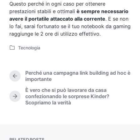
Questo perché in ogni caso per ottenere
prestazioni stabili e ottimali
è sempre necessario
avere il portatile attaccato alla corrente
. E se non
lo fai, sarai fortunato se il tuo notebook da gaming
raggiunge le 2 ore di utilizzo effettivo.
Tecnologia
P
o
s
t
Perché una campagna link building ad hoc è
e
P
importante
d
r
È vero che si può lavorare da casa
i
e
confezionando le sorprese Kinder?
n
v
N
Scopriamo la verità
i
e
o
x
u
t
s
p
p
o
o
s
RELATED POSTS