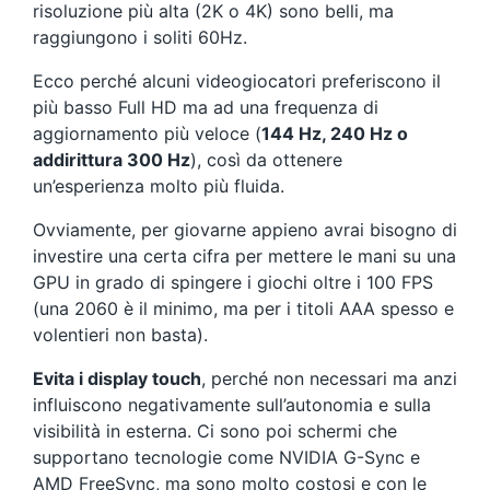
risoluzione più alta (2K o 4K) sono belli, ma
raggiungono i soliti 60Hz.
Ecco perché alcuni videogiocatori preferiscono il
più basso Full HD ma ad una frequenza di
aggiornamento più veloce (
144 Hz, 240 Hz o
addirittura 300 Hz
), così da ottenere
un’esperienza molto più fluida.
Ovviamente, per giovarne appieno avrai bisogno di
investire una certa cifra per mettere le mani su una
GPU in grado di spingere i giochi oltre i 100 FPS
(una 2060 è il minimo, ma per i titoli AAA spesso e
volentieri non basta).
Evita i display touch
, perché non necessari ma anzi
influiscono negativamente sull’autonomia e sulla
visibilità in esterna. Ci sono poi schermi che
supportano tecnologie come NVIDIA G-Sync e
AMD FreeSync, ma sono molto costosi e con le