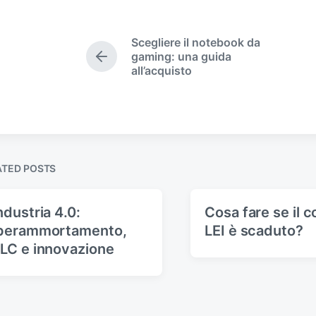
s
t
e
Scegliere il notebook da
d
gaming: una guida
P
i
all’acquisto
r
n
e
v
i
o
u
s
ATED POSTS
p
o
s
ndustria 4.0:
Cosa fare se il 
t
perammortamento,
LEI è scaduto?
:
LC e innovazione