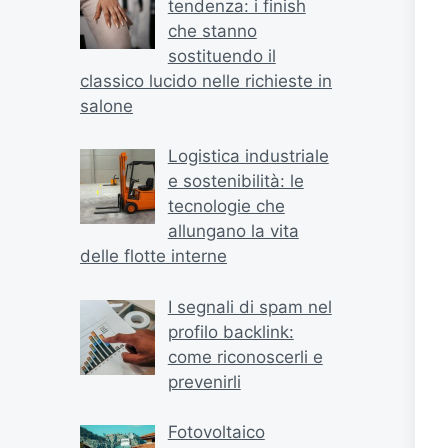
tendenza: i finish
che stanno
sostituendo il
classico lucido nelle richieste in
salone
Logistica industriale
e sostenibilità: le
tecnologie che
allungano la vita
delle flotte interne
I segnali di spam nel
profilo backlink:
come riconoscerli e
prevenirli
Fotovoltaico