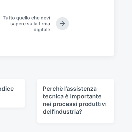
Tutto quello che devi
sapere sulla firma
N
digitale
e
x
t
p
o
s
t
:
codice
Perchè l’assistenza
tecnica è importante
nei processi produttivi
dell’industria?