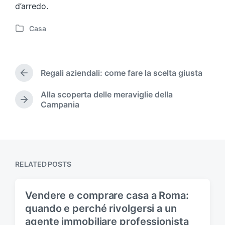
d’arredo.
Casa
P
o
s
t
Regali aziendali: come fare la scelta giusta
e
P
d
r
Alla scoperta delle meraviglie della
i
e
N
Campania
v
n
e
i
x
o
t
u
p
s
o
p
s
RELATED POSTS
o
t
s
:
t
Vendere e comprare casa a Roma:
:
quando e perché rivolgersi a un
agente immobiliare professionista