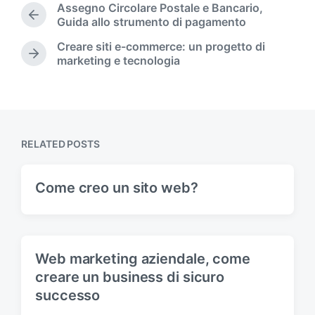
t
Assegno Circolare Postale e Bancario,
e
P
Guida allo strumento di pagamento
d
r
Creare siti e-commerce: un progetto di
i
e
N
marketing e tecnologia
n
v
e
i
x
o
t
u
p
s
o
p
s
RELATED POSTS
o
t
s
:
t
Come creo un sito web?
:
Web marketing aziendale, come
creare un business di sicuro
successo