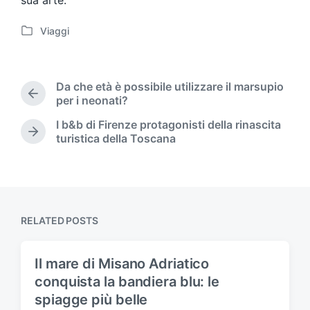
sua arte.
Viaggi
P
o
s
t
Da che età è possibile utilizzare il marsupio
e
P
per i neonati?
d
r
I b&b di Firenze protagonisti della rinascita
i
e
N
turistica della Toscana
n
v
e
i
x
o
t
u
p
s
o
p
s
RELATED POSTS
o
t
s
:
t
Il mare di Misano Adriatico
:
conquista la bandiera blu: le
spiagge più belle