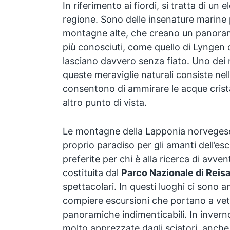
In riferimento ai fiordi, si tratta di un
regione. Sono delle insenature marine
montagne alte, che creano un panorama 
più conosciuti, come quello di Lyngen 
lasciano davvero senza fiato. Uno dei m
queste meraviglie naturali consiste nel
consentono di ammirare le acque cristal
altro punto di vista.
Le montagne della Lapponia norveges
proprio paradiso per gli amanti dell’e
preferite per chi è alla ricerca di avvent
costituita dal
Parco Nazionale di Reis
spettacolari. In questi luoghi ci sono 
compiere escursioni che portano a vet
panoramiche indimenticabili. In inver
molto apprezzate dagli sciatori, anch