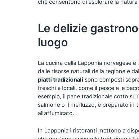
che consentono di esplorare la natura
Le delizie gastron
luogo
La cucina della Lapponia norvegese è
dalle risorse naturali della regione e dall
piatti tradizionali
sono composti soprat
freschi e locali, come il pesce e le bacche
esempio, il pane tradizionale cotto su un
salmone o il merluzzo, è preparato in ta
all’affumicato.
In Lapponia i ristoranti mettono a dispos
che mettono insieme la tradizione e l’i