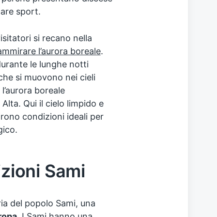
are sport.
isitatori si recano nella
ammirare l’aurora boreale
.
durante le lunghe notti
 che si muovono nei cieli
 l’aurora boreale
ta. Qui il cielo limpido e
rono condizioni ideali per
ico.
izioni Sami
ia del popolo Sami, una
ropa
. I Sami hanno una