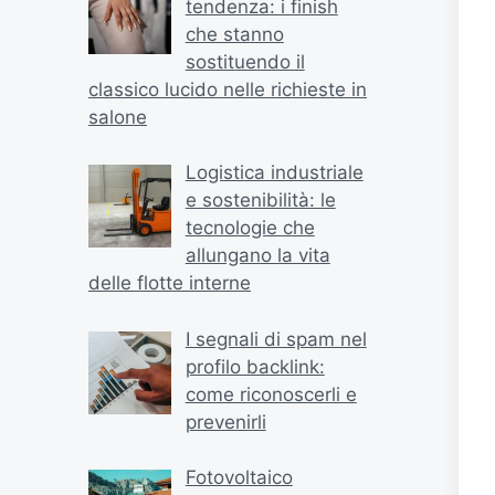
tendenza: i finish
che stanno
sostituendo il
classico lucido nelle richieste in
salone
Logistica industriale
e sostenibilità: le
tecnologie che
allungano la vita
delle flotte interne
I segnali di spam nel
profilo backlink:
come riconoscerli e
prevenirli
Fotovoltaico