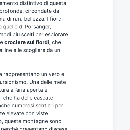
 elemento distintivo di questa
 profonde, circondate da
di rara bellezza. I fiordi
o quello di Porsanger,
odi più scelti per esplorare
le
crociere sui fiordi
, che
line e le scogliere da un
e rappresentano un vero e
scursionismo. Una delle mete
ura all’aria aperta è
a
, che ha delle cascate
anche numerosi sentieri per
te elevate con viste
no, queste montagne sono
e perché presentano discese