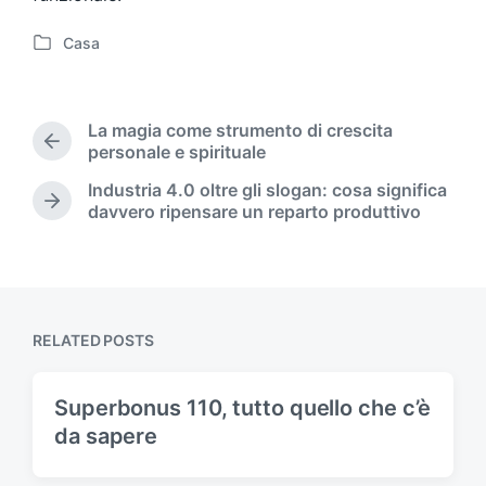
Casa
P
o
s
t
La magia come strumento di crescita
e
P
personale e spirituale
d
r
Industria 4.0 oltre gli slogan: cosa significa
i
e
N
davvero ripensare un reparto produttivo
n
v
e
i
x
o
t
u
p
s
o
p
s
RELATED POSTS
o
t
s
:
t
Superbonus 110, tutto quello che c’è
:
da sapere