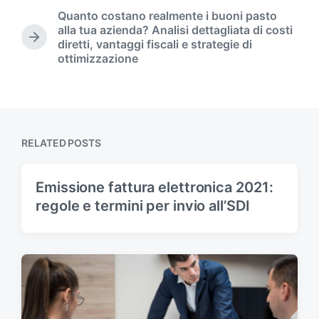
d
r
Quanto costano realmente i buoni pasto
i
e
alla tua azienda? Analisi dettagliata di costi
n
v
N
diretti, vantaggi fiscali e strategie di
i
e
ottimizzazione
o
x
u
t
s
p
p
o
o
s
s
t
RELATED POSTS
t
:
:
Emissione fattura elettronica 2021:
regole e termini per invio all’SDI