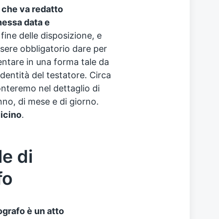
o che va redatto
nessa data e
 fine delle disposizione, e
ere obbligatorio dare per
ntare in una forma tale da
dentità del testatore. Circa
onteremo nel dettaglio di
nno, di mese e di giorno.
vicino
.
e di
fo
ografo è un atto