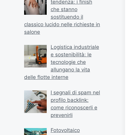
tendenza: i finish
che stanno
sostituendo il
classico lucido nelle richieste in
salone
Logistica industriale
e sostenibilità: le
tecnologie che
allungano la vita
delle flotte interne
I segnali di spam nel
profilo backlink:
come riconoscerli e
prevenirli
Fotovoltaico