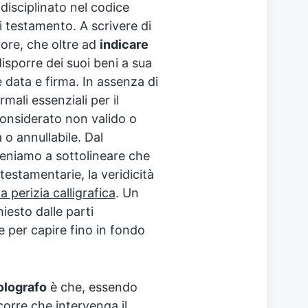
 disciplinato nel codice
 di testamento. A scrivere di
tore, che oltre ad
indicare
sporre dei suoi beni a sua
 data e firma. In assenza di
rmali essenziali per il
considerato non valido o
o annullabile. Dal
eniamo a sottolineare che
testamentarie, la veridicità
a perizia calligrafica
. Un
iesto dalle parti
e per capire fino in fondo
olografo
è che, essendo
corre che intervenga il