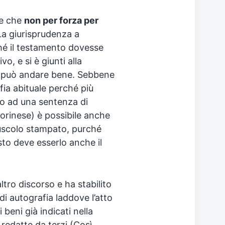
re che
non per forza per
La giurisprudenza a
hé il testamento dovesse
o, e si è giunti alla
può andare bene. Sebbene
afia abituale perché più
do ad una sentenza di
torinese) è possibile anche
iuscolo stampato, purché
sto deve esserlo anche il
ltro discorso e ha stabilito
di autografia laddove l’atto
beni già indicati nella
redatte da terzi (Così