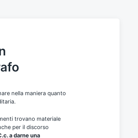
n
rafo
inare nella maniera quanto
itaria.
amenti trovano materiale
che per il discorso
C.c. a darne una