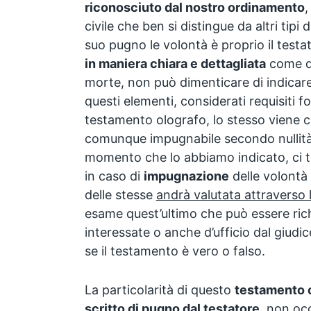
riconosciuto dal nostro ordinamento
,
civile che ben si distingue da altri tipi
suo pugno le volontà è proprio il testa
in maniera chiara e dettagliata
come di
morte, non può dimenticare di indicare
questi elementi, considerati requisiti fo
testamento olografo, lo stesso viene 
comunque impugnabile secondo nullità 
momento che lo abbiamo indicato, ci t
in caso di
impugnazione
delle volontà 
delle stesse
andrà valutata attraverso l
esame quest’ultimo che può essere rich
interessate o anche d’ufficio dal giudic
se il testamento è vero o falso.
La particolarità di questo
testamento 
scritto di pugno dal testatore
, non oc