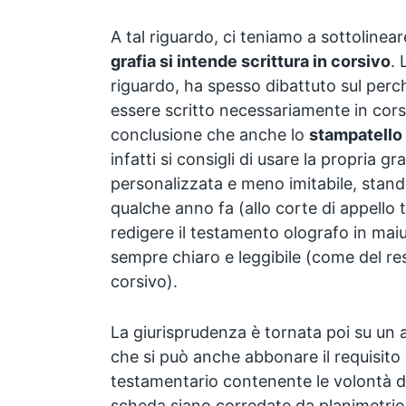
A tal riguardo, ci teniamo a sottolinea
grafia si intende scrittura in corsivo
. 
riguardo, ha spesso dibattuto sul perc
essere scritto necessariamente in corsiv
conclusione che anche lo
stampatello
infatti si consigli di usare la propria gr
personalizzata e meno imitabile, stan
qualche anno fa (allo corte di appello 
redigere il testamento olografo in ma
sempre chiaro e leggibile (come del re
corsivo).
La giurisprudenza è tornata poi su un a
che si può anche abbonare il requisito 
testamentario contenente le volontà di 
scheda siano corredate da planimetrie 