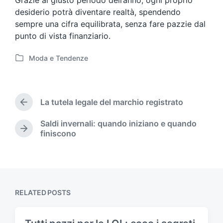
Grazie al giusto periodo dell’anno, ogni proprio
desiderio potrà diventare realtà, spendendo
sempre una cifra equilibrata, senza fare pazzie dal
punto di vista finanziario.
Moda e Tendenze
P
o
s
t
La tutela legale del marchio registrato
e
P
d
r
Saldi invernali: quando iniziano e quando
i
e
N
finiscono
v
n
e
i
x
o
t
u
p
s
o
p
s
RELATED POSTS
o
t
s
:
t