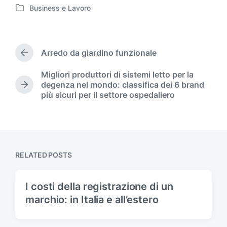
Business e Lavoro
P
o
s
t
Arredo da giardino funzionale
e
P
d
r
Migliori produttori di sistemi letto per la
i
e
degenza nel mondo: classifica dei 6 brand
v
n
N
più sicuri per il settore ospedaliero
i
e
o
x
u
t
s
p
p
o
o
s
RELATED POSTS
s
t
t
:
:
I costi della registrazione di un
marchio: in Italia e all’estero