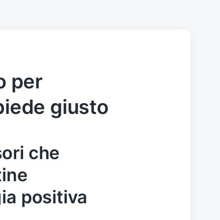
o per
piede giusto
ori che
tine
ia positiva