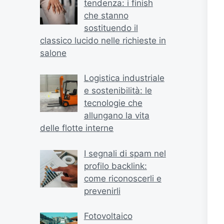
tendenza: i finish
che stanno
sostituendo il
classico lucido nelle richieste in
salone
Logistica industriale
e sostenibilità: le
tecnologie che
allungano la vita
delle flotte interne
I segnali di spam nel
profilo backlink:
come riconoscerli e
prevenirli
Fotovoltaico