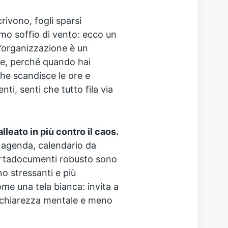
ivono, fogli sparsi
imo soffio di vento: ecco un
L’organizzazione è un
re, perché quando hai
he scandisce le ore e
ti, senti che tutto fila via
lleato in più contro il caos.
 agenda, calendario da
portadocumenti robusto sono
o stressanti e più
me una tela bianca: invita a
ù chiarezza mentale e meno