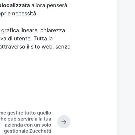
olocalizzata
allora penserà
oprie necessità.
grafica lineare, chiarezza
va di utente. Tutta la
ttraverso il sito web, senza
e gestire tutto quello
che può servire alla tua
N
azienda con un solo
e
gestionale Zucchetti