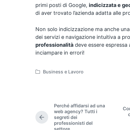
primi posti di Google,
indicizzata e ge
di aver trovato l’azienda adatta alle pr
Non solo indicizzazione ma anche una 
dei servizi e navigazione intuitiva a pro
professionalità
deve essere espressa a
inciampare in errori!
Business e Lavoro
P
o
s
t
e
Perché affidarsi ad una
Com
d
web agency? Tutti i
i
segreti dei
P
professionisti del
n
r
settore