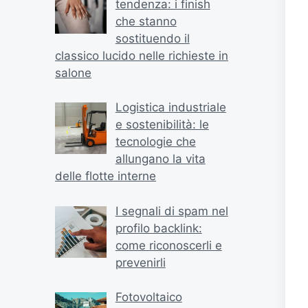
tendenza: i finish
che stanno
sostituendo il
classico lucido nelle richieste in
salone
Logistica industriale
e sostenibilità: le
tecnologie che
allungano la vita
delle flotte interne
I segnali di spam nel
profilo backlink:
come riconoscerli e
prevenirli
Fotovoltaico