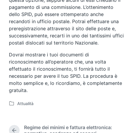
questa opzione, seppure alcuni di essi chiedano il
pagamento di una commissione. L’ottenimento
dello SPID, può essere ottemperato anche
recandoti in ufficio postale. Potrai effettuare una
preregistrazione attraverso il sito delle poste e,
successivamente, recarti in uno dei tantissimi uffici
postali dislocati sul territorio Nazionale.
Dovrai mostrare i tuoi documenti di
riconoscimento all’operatore che, una volta
effettuato il riconoscimento, ti fornirà tutto il
necessario per avere il tuo SPID. La procedura è
molto semplice e, lo ricordiamo, è completamente
gratuita.
Attualità
P
o
s
t
Regime dei minimi e fattura elettronica:
e
P