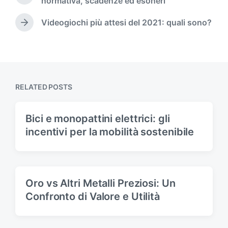
normativa, scadenze ed esoneri
d
r
i
e
Videogiochi più attesi del 2021: quali sono?
N
n
v
e
i
x
o
t
u
p
s
o
p
RELATED POSTS
s
o
t
s
:
t
Bici e monopattini elettrici: gli
:
incentivi per la mobilità sostenibile
Oro vs Altri Metalli Preziosi: Un
Confronto di Valore e Utilità