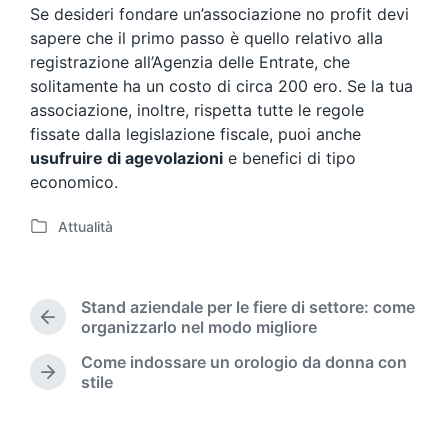
Se desideri fondare un’associazione no profit devi
sapere che il primo passo è quello relativo alla
registrazione all’Agenzia delle Entrate, che
solitamente ha un costo di circa 200 ero. Se la tua
associazione, inoltre, rispetta tutte le regole
fissate dalla legislazione fiscale, puoi anche
usufruire di agevolazioni
e benefici di tipo
economico.
Attualità
P
o
s
t
Stand aziendale per le fiere di settore: come
e
P
organizzarlo nel modo migliore
d
r
Come indossare un orologio da donna con
i
e
N
stile
n
v
e
i
x
o
t
u