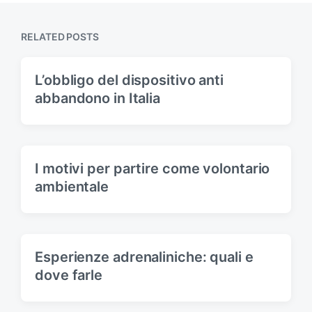
p
s
o
p
s
RELATED POSTS
o
t
s
:
t
L’obbligo del dispositivo anti
:
abbandono in Italia
I motivi per partire come volontario
ambientale
Esperienze adrenaliniche: quali e
dove farle