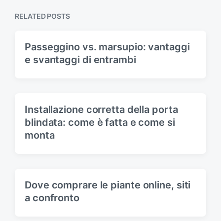
o
p
s
RELATED POSTS
o
t
s
:
t
Passeggino vs. marsupio: vantaggi
:
e svantaggi di entrambi
Installazione corretta della porta
blindata: come è fatta e come si
monta
Dove comprare le piante online, siti
a confronto