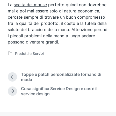
La
scelta del mouse
perfetto quindi non dovrebbe
mai e poi mai essere solo di natura economica,
cercate sempre di trovare un buon compromesso
fra la qualità del prodotto, il costo e la tutela della
salute del braccio e della mano. Attenzione perché
i piccoli problemi della mano a lungo andare
possono diventare grandi.
Prodotti e Servizi
P
o
s
t
Toppe e patch personalizzate tornano di
e
P
moda
d
r
Cosa significa Service Design e cos’è il
i
e
N
service design
n
v
e
i
x
o
t
u
p
s