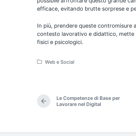
possibile affrontare questo grande c
efficace, evitando brutte sorprese e per
In più, prendere queste contromisure a
contesto lavorativo e didattico, mette 
fisici e psicologici.
Web e Social
P
o
s
t
e
Le Competenze di Base per
d
P
Lavorare nel Digital
i
r
e
n
v
i
o