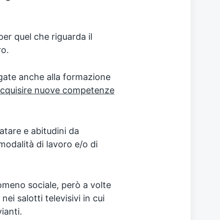
er quel che riguarda il
ro.
gate anche alla formazione
cquisire nuove competenze
atare e abitudini da
odalità di lavoro e/o di
omeno sociale, però a volte
i salotti televisivi in cui
ianti.