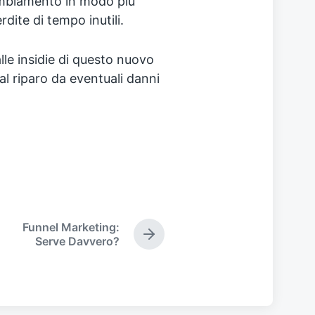
ambiamento in modo più
dite di tempo inutili.
lle insidie di questo nuovo
al riparo da eventuali danni
Funnel Marketing:
N
Serve Davvero?
e
x
t
p
o