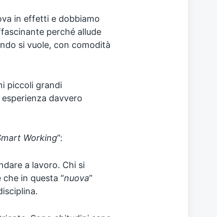
va in effetti e dobbiamo
ffascinante perché allude
uando si vuole, con comodità
i piccoli grandi
a esperienza davvero
Smart Working
”:⁣⁣⁣
andare a lavoro. Chi si
 che in questa “
nuova
”
isciplina.