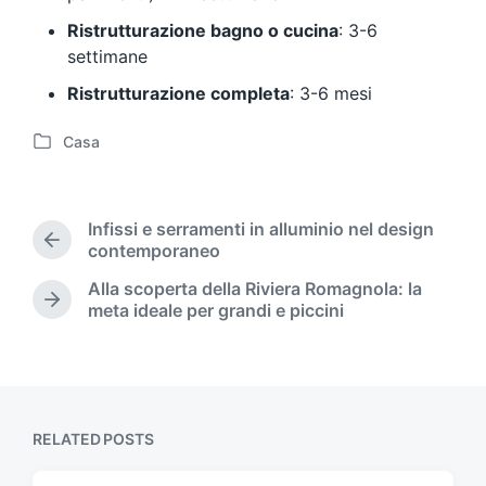
Ristrutturazione bagno o cucina
: 3-6
settimane
Ristrutturazione completa
: 3-6 mesi
Casa
P
o
s
t
Infissi e serramenti in alluminio nel design
e
P
contemporaneo
d
r
Alla scoperta della Riviera Romagnola: la
i
e
N
meta ideale per grandi e piccini
n
v
e
i
x
o
t
u
p
s
o
p
s
RELATED POSTS
o
t
s
: